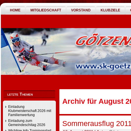
HOME
MITGLIEDSCHAFT
VORSTAND
KLUBZIELE
letzte Themen
Archiv für August 2
Einladung
Klubmeisterschaft 2026 mit
Familienwertung
Einladung zum
Sommerausflug 201
Gemeindeschitag 2026
Wichtige Info Trainingsstart