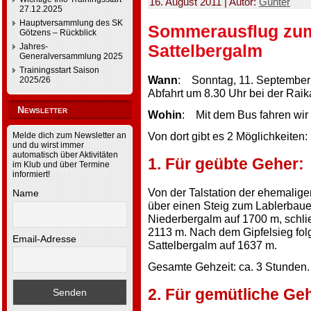
16. August 2011 | Autor:
Günter
27.12.2025
Hauptversammlung des SK
Sommerausflug zum 
Götzens – Rückblick
Sattelbergalm
Jahres-
Generalversammlung 2025
Trainingsstart Saison
Wann
: Sonntag, 11. September
2025/26
Abfahrt um 8.30 Uhr bei der Rai
Newsletter
Wohin
: Mit dem Bus fahren wir
Von dort gibt es 2 Möglichkeiten:
Melde dich zum Newsletter an
und du wirst immer
automatisch über Aktivitäten
1. Für geübte Geher:
im Klub und über Termine
informiert!
Von der Talstation der ehemalige
Name
über einen Steig zum Lablerbaue
Niederbergalm auf 1700 m, schlie
2113 m. Nach dem Gipfelsieg folg
Email-Adresse
Sattelbergalm auf 1637 m.
Gesamte Gehzeit: ca. 3 Stunden.
2. Für gemütliche Ge