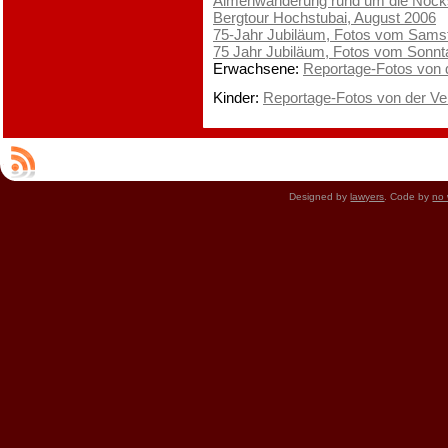
Almenwanderung rund um die Nocks
Bergtour Hochstubai, August 2006
75-Jahr Jubiläum, Fotos vom Samst
75 Jahr Jubiläum, Fotos vom Sonnt
Erwachsene:
Reportage-Fotos von 
Kinder:
Reportage-Fotos von der Ve
Designed by
lawyers
. Code by
no 