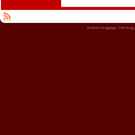
Designed by
lawyers
. Code by
no 