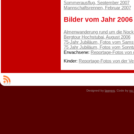
Sommerausflug, September 2007
Mannschaftsrennen, Februar 2007
Bilder vom Jahr 2006
Almenwanderung rund um die Nocks
Bergtour Hochstubai, August 2006
75-Jahr Jubiläum, Fotos vom Samst
75 Jahr Jubiläum, Fotos vom Sonnt
Erwachsene:
Reportage-Fotos von 
Kinder:
Reportage-Fotos von der Ve
Designed by
lawyers
. Code by
no 